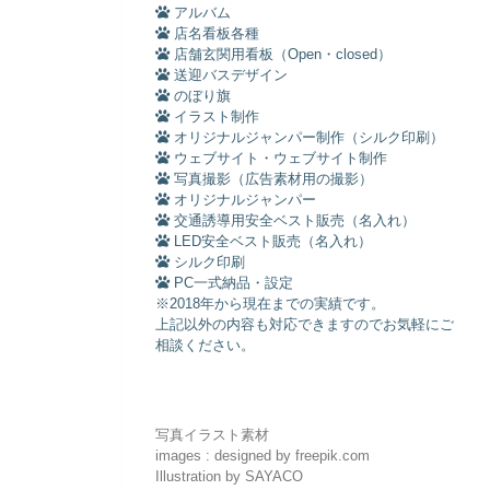
アルバム
店名看板各種
店舗玄関用看板（Open・closed）
送迎バスデザイン
のぼり旗
イラスト制作
オリジナルジャンパー制作（シルク印刷）
ウェブサイト・ウェブサイト制作
写真撮影（広告素材用の撮影）
オリジナルジャンパー
交通誘導用安全ベスト販売（名入れ）
LED安全ベスト販売（名入れ）
シルク印刷
PC一式納品・設定
※2018年から現在までの実績です。
上記以外の内容も対応できますのでお気軽にご
相談ください。
写真イラスト素材
images : designed by freepik.com
Illustration by SAYACO