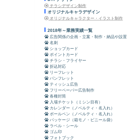
チラシデザイン制作
オリジナルキャラデザイン
オリジナルキャラクター・イラスト制作
2018年～業務実績一覧
広告関係の企画・立案・制作・納品や設置
名刺
ショップカード
ポイントカード
チラシ・フライヤー
折込対応
リーフレット
パンフレット
ティッシュ広告
フリーペーパー広告制作
各種封筒
入場チケット（ミシン目有）
カレンダー（ノベルティ・名入れ）
ボールペン（ノベルティ・名入れ）
パッケージ（箱モノ・ビニール袋）
ラベル・シール
ゴム印
フォトブック